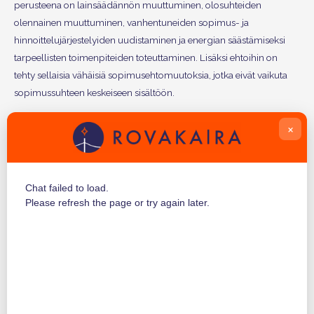
perusteena on lainsäädännön muuttuminen, olosuhteiden
olennainen muuttuminen, vanhentuneiden sopimus- ja
hinnoittelujärjestelyiden uudistaminen ja energian säästämiseksi
tarpeellisten toimenpiteiden toteuttaminen. Lisäksi ehtoihin on
tehty sellaisia vähäisiä sopimusehtomuutoksia, jotka eivät vaikuta
sopimussuhteen keskeiseen sisältöön.
×
Suurimpana muutoksena on asiakasviestinnän siirtyminen
sähköisiin kanaviin. Uusien sähköntoimitusehtojen mukaan
vahvistusilmoitus, hinnan tai muiden sopimusehtojen
muutosilmoitus tai muu ehdoissa mainittu viesti voidaan jatkossa
Chat failed to load.
lähettää sähköisesti. Jatkossa tulemme lähettämään edellä mainitut
Please refresh the page or try again later.
ilmoitukset tiedossamme olevaan sähköpostiosoitteeseenne. Teillä
on myös mahdollisuus pyytää edellä mainitut ilmoitukset
paperisena. Mikäli teillä ei ole sähköpostiosoitetta lähetämme
tiedotteet edelleen paperisina.
Verkkopalveluehdot VPE2024
, voimassa alkaen 1.12.2024.