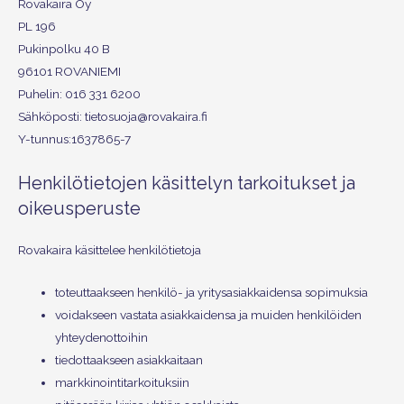
Rovakaira Oy
PL 196
Pukinpolku 40 B
96101 ROVANIEMI
Puhelin: 016 331 6200
Sähköposti: tietosuoja@rovakaira.fi
Y-tunnus:1637865-7
Henkilötietojen käsittelyn tarkoitukset ja
oikeusperuste
Rovakaira käsittelee henkilötietoja
toteuttaakseen henkilö- ja yritysasiakkaidensa sopimuksia
voidakseen vastata asiakkaidensa ja muiden henkilöiden
yhteydenottoihin
tiedottaakseen asiakkaitaan
markkinointitarkoituksiin