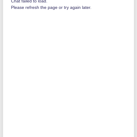
Chat failed to load.
osoite
Please refresh the page or try again later.
puhelinnumero
sähköpostiosoite
henkilötunnus
vuokrasopimus tai asunnon kauppakirja
Yritysasiakkaiden nimetyistä yhteyshenkilöistä kerätään nimi ja
yhteystiedot.
Osakkaiden henkilötiedoista käsitellään nimi, yhteystiedot ja
henkilötunnus.
Alihankkijoiden henkilöstön henkilötiedoista käsitellään nimi ja
yhteystiedot.
Rovakairan tiloissa tai niiden välittömässä läheisyydessä liikkuvien
henkilöiden videokuvaa sekä ajankohta ja paikka videotallenteesta
käsitellään kameravalvontajärjestelmässä.