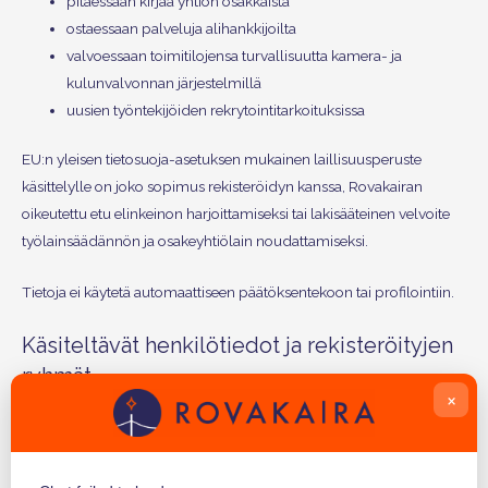
pitäessään kirjaa yhtiön osakkaista
ostaessaan palveluja alihankkijoilta
valvoessaan toimitilojensa turvallisuutta kamera- ja
kulunvalvonnan järjestelmillä
uusien työntekijöiden rekrytointitarkoituksissa
EU:n yleisen tietosuoja-asetuksen mukainen laillisuusperuste
käsittelylle on joko sopimus rekisteröidyn kanssa, Rovakairan
oikeutettu etu elinkeinon harjoittamiseksi tai lakisääteinen velvoite
työlainsäädännön ja osakeyhtiölain noudattamiseksi.
Tietoja ei käytetä automaattiseen päätöksentekoon tai profilointiin.
Käsiteltävät henkilötiedot ja rekisteröityjen
ryhmät
×
Henkilöasiakkaiden osalta kerätään ja käsitellään seuraavia tietoja:
nimi