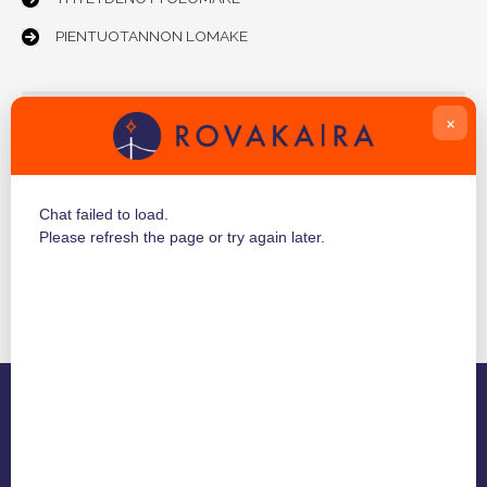
PIENTUOTANNON LOMAKE
Ohjeet
×
Aidon, tekninen dokumentaatio HAN-portti
HAN-portti ohje
Chat failed to load.
Sähköurakoitsijan ohjeet
Please refresh the page or try again later.
Osakkeenomistajan ohjeet osakkeiden arvo-osuustamiseksi
ROVAKAIRA OY