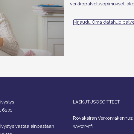
verkkopalvelusopimukset jake
Kirjaudu Oma datahub palv
ivystys
LASKUTUSOSOITTEET
1 6201
Rovakairan Verkonrakennus:
ivystys vastaa ainoastaan
www.rvr.fi