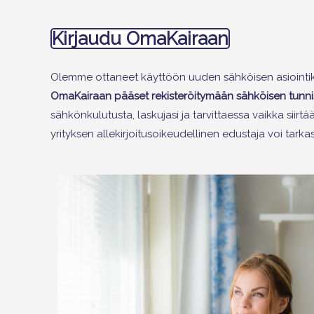
Kirjaudu OmaKairaan
Olemme ottaneet käyttöön uuden sähköisen asiointikan
OmaKairaan pääset rekisteröitymään sähköisen tunnist
sähkönkulutusta, laskujasi ja tarvittaessa vaikka sii
yrityksen allekirjoitusoikeudellinen edustaja voi tark