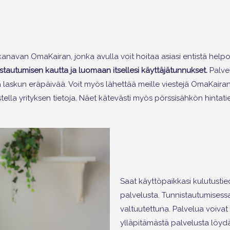
avan OmaKairan, jonka avulla voit hoitaa asiasi entistä helpomm
autumisen kautta ja luomaan itsellesi käyttäjätunnukset.
Palvel
rtää laskun eräpäivää. Voit myös lähettää meille viestejä OmaKai
astella yrityksen tietoja. Näet kätevästi myös pörssisähkön hinta
Saat käyttöpaikkasi kulutust
palvelusta. Tunnistautumisessa 
valtuutettuna. Palvelua voivat 
ylläpitämästä palvelusta löydä