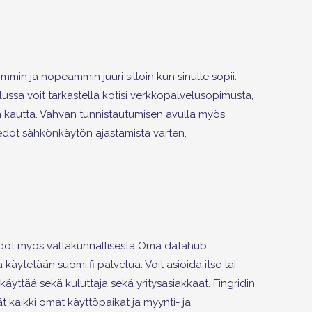
in ja nopeammin juuri silloin kun sinulle sopii.
ussa voit tarkastella kotisi verkkopalvelusopimusta,
ran kautta. Vahvan tunnistautumisen avulla myös
tiedot sähkönkäytön ajastamista varten.
iedot myös valtakunnallisesta Oma datahub
käytetään suomi.fi palvelua. Voit asioida itse tai
käyttää sekä kuluttaja sekä yritysasiakkaat. Fingridin
t kaikki omat käyttöpaikat ja myynti- ja