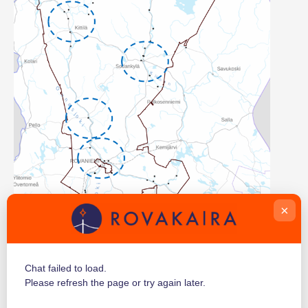
×
Kapasiteettialueiden merkinnät
Chat failed to load.
Sinisellä katkoviivalla ympyröidyt alueet
Please refresh the page or try again later.
Näillä alueilla sähköverkon vapaa liittämiskapasiteetti on 2–5