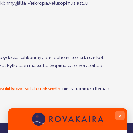
ähkönmyyjältä. Verkkopalvelusopimus astuu
teydessä sähkönmyyjään puhelimitse, sillä sähköt
öt kytketään maksutta. Sopimusta ei voi aloittaa
köliittymän siirtolomakkeella
, niin siirrämme liittymän
×