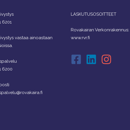
ivystys
LASKUTUSOSOITTEET
1 6201
Rovakairan Verkonrakennus:
ivystys vastaa ainoastaan
www.rvr.fi
ioissa.
spalvelu
1 6200
osti
spalvelu@rovakaira.fi