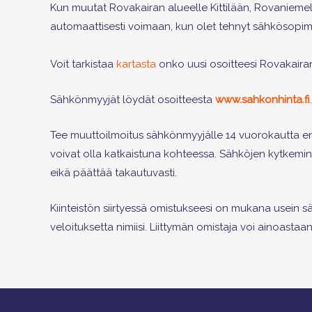
Kun muutat Rovakairan alueelle Kittilään, Rovaniem
automaattisesti voimaan, kun olet tehnyt sähkösopimuk
Voit tarkistaa
kartasta
onko uusi osoitteesi Rovakairan
Sähkönmyyjät löydät osoitteesta
www.sahkonhinta.fi
.
Tee muuttoilmoitus sähkönmyyjälle 14 vuorokautta en
voivat olla katkaistuna kohteessa. Sähköjen kytkemin
eikä päättää takautuvasti.
Kiinteistön siirtyessä omistukseesi on mukana usein 
veloituksetta nimiisi. Liittymän omistaja voi ainoastaa