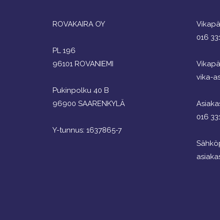
ROVAKAIRA OY
Vikapä
016 33
PL 196
96101 ROVANIEMI
Vikapä
vika-as
Pukinpolku 40 B
96900 SAARENKYLÄ
Asiaka
016 33
Y-tunnus: 1637865-7
Sähköp
asiaka