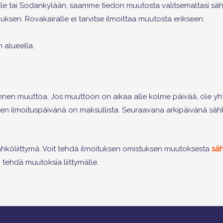
elle tai Sodankylään, saamme tiedon muutosta valitsemaltasi s
sen. Rovakairalle ei tarvitse ilmoittaa muutosta erikseen.
 alueella.
nen muuttoa. Jos muuttoon on aikaa alle kolme päivää, ole yh
en ilmoituspäivänä on maksullista. Seuraavana arkipäivänä sähk
sähköliittymä. Voit tehdä ilmoituksen omistuksen muutoksesta
säh
n tehdä muutoksia liittymälle.