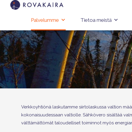
Palvelumme
Tietoa meistä
Verkkoyhtiönä laskutamme siirtolaskussa valtion mä
kokonaisuudessaan valtiolle. Sähkövero sisältää va
välttämättömät taloudelliset toiminnot myös energia