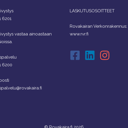
ivystys
LASKUTUSOSOITTEET
1 6201
Rovakairan Verkonrakennus:
ivystys vastaa ainoastaan
www.rvr.fi
ioissa.
spalvelu
1 6200
osti
spalvelu@rovakaira.fi
© Rovakaira.fi 2026