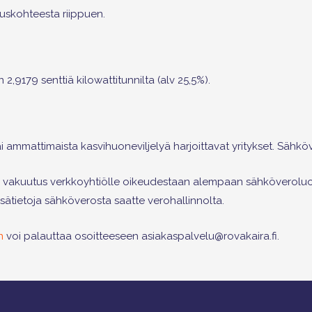
uskohteesta riippuen.
 2,9179 senttiä kilowattitunnilta (alv 25,5%).
i ammattimaista kasvihuoneviljelyä harjoittavat yritykset. Sähköv
nen vakuutus verkkoyhtiölle oikeudestaan alempaan sähköverolu
isätietoja sähköverosta saatte verohallinnolta.
n
voi palauttaa osoitteeseen asiakaspalvelu@rovakaira.fi.