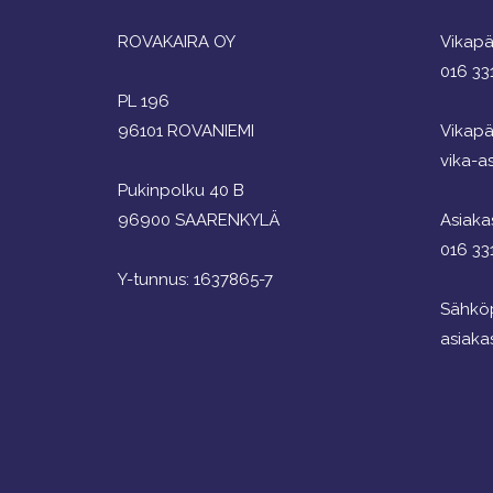
ROVAKAIRA OY
Vikapä
016 33
PL 196
96101 ROVANIEMI
Vikapä
vika-as
Pukinpolku 40 B
96900 SAARENKYLÄ
Asiaka
016 33
Y-tunnus: 1637865-7
Sähköp
asiaka