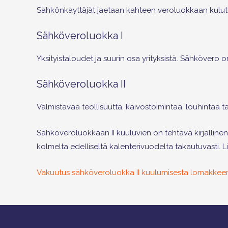
Sähkönkäyttäjät jaetaan kahteen veroluokkaan kulut
Sähköveroluokka I
Yksityistaloudet ja suurin osa yrityksistä. Sähkövero on
Sähköveroluokka II
Valmistavaa teollisuutta, kaivostoimintaa, louhintaa ta
Sähköveroluokkaan II kuuluvien on tehtävä kirjalli
kolmelta edelliseltä kalenterivuodelta takautuvasti. L
Vakuutus sähköveroluokka II kuulumisesta lomakkee