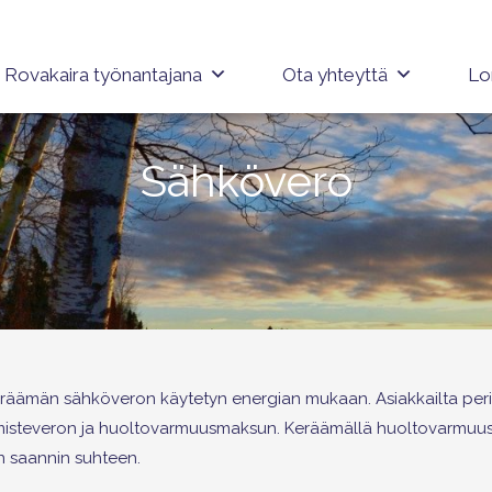
Rovakaira työnantajana
Ota yhteyttä
Lo
Sähkövero
äräämän sähköveron käytetyn energian mukaan. Asiakkailta peri
lmisteveron ja huoltovarmuusmaksun. Keräämällä huoltovarmuu
n saannin suhteen.