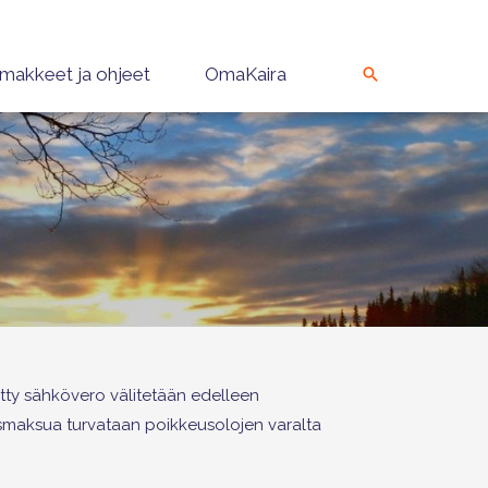
makkeet ja ohjeet
OmaKaira
tty sähkövero välitetään edelleen
smaksua turvataan poikkeusolojen varalta