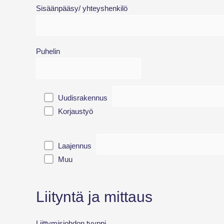
Sisäänpääsy/ yhteyshenkilö
Puhelin
Uudisrakennus
Korjaustyö
Laajennus
Muu
Liityntä ja mittaus
Liittymisjohdon tyyppi