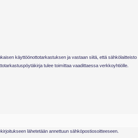
aisen käyttöönottotarkastuksen ja vastaan siitä, että sähkölaitteisto
otarkastuspöytäkirja tulee toimittaa vaadittaessa verkkoyhtiölle.
lekirjoitukseen lähetetään annettuun sähköpostiosoitteeseen.