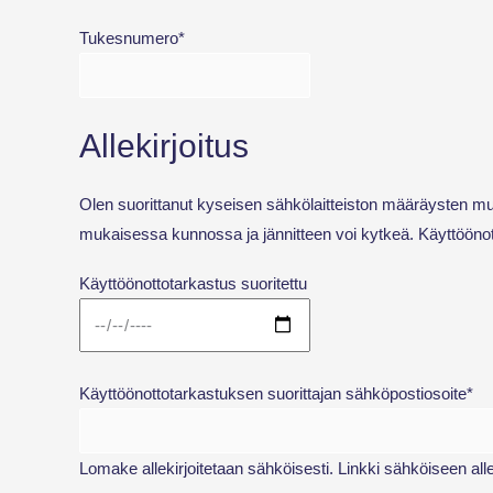
Tukesnumero*
Allekirjoitus
Olen suorittanut kyseisen sähkölaitteiston määräysten muk
mukaisessa kunnossa ja jännitteen voi kytkeä. Käyttöönott
Käyttöönottotarkastus suoritettu
Käyttöönottotarkastuksen suorittajan sähköpostiosoite*
Lomake allekirjoitetaan sähköisesti. Linkki sähköiseen al