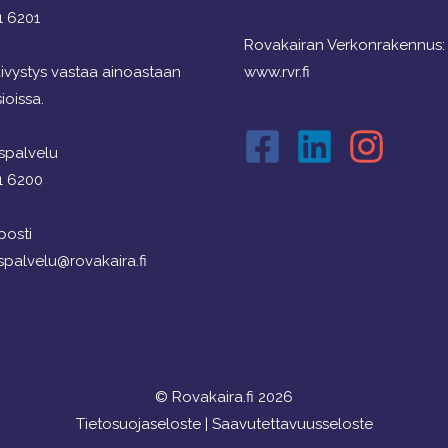
1 6201
Rovakairan Verkonrakennus:
ivystys vastaa ainoastaan
www.rvr.fi
ioissa.
spalvelu
1 6200
osti
spalvelu@rovakaira.fi
© Rovakaira.fi 2026
Tietosuojaseloste
|
Saavutettavuusseloste