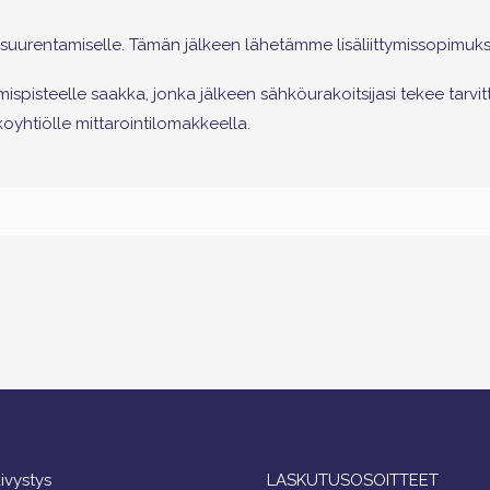
suurentamiselle. Tämän jälkeen lähetämme lisäliittymissopimuksen 
pisteelle saakka, jonka jälkeen sähköurakoitsijasi tekee tarvi
oyhtiölle mittarointilomakkeella.
ivystys
LASKUTUSOSOITTEET