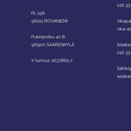
016 33
PL 196
96101 ROVANIEMI
Vikapä
vika-as
Pukinpolku 40 B
96900 SAARENKYLÄ
Asiaka
016 33
Y-tunnus: 1637865-7
Sähköp
asiaka