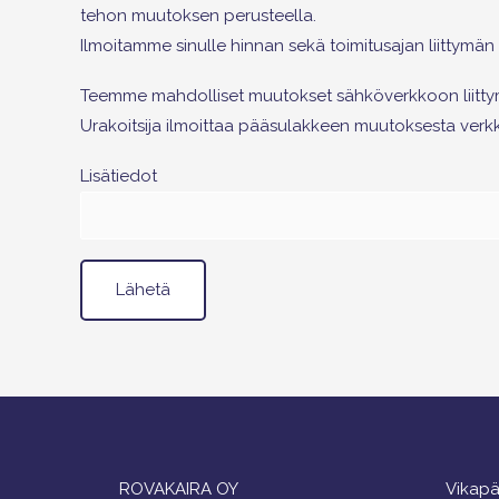
tehon muutoksen perusteella.
Ilmoitamme sinulle hinnan sekä toimitusajan liittymän 
Teemme mahdolliset muutokset sähköverkkoon liittymis
Urakoitsija ilmoittaa pääsulakkeen muutoksesta verkk
Lisätiedot
ROVAKAIRA OY
Vikapä