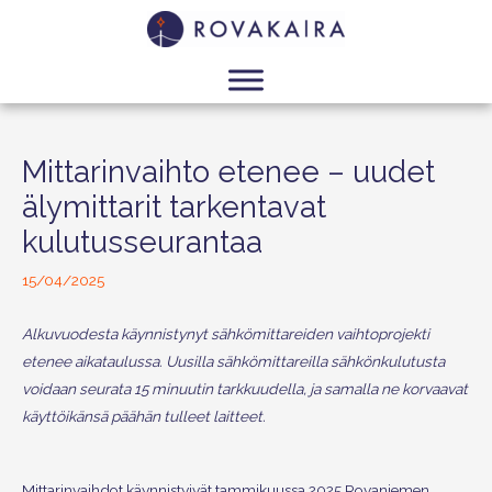
Mittarinvaihto etenee – uudet
älymittarit tarkentavat
kulutusseurantaa
15/04/2025
Alkuvuodesta käynnistynyt sähkömittareiden vaihtoprojekti
etenee aikataulussa. Uusilla sähkömittareilla sähkönkulutusta
voidaan seurata 15 minuutin tarkkuudella, ja samalla ne korvaavat
käyttöikänsä päähän tulleet laitteet.
Mittarinvaihdot käynnistyivät tammikuussa 2025 Rovaniemen