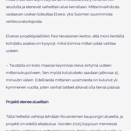
seudulta ja etenevät vaiheittain alue kerrallaan. Mittarinvaihdosta
vastaavan urakan toteuttaa Elvera, yksi Suomen suurimmista
verkkourakoitsijoista.
Elveran projektipäällikkö Pasi Nevalainen kertoo, että moni kentällä
kohdattu asiakas on kysynyt, miksi toimiva mittari pitää vaihtaa
uuteen.
– Taustalla on koko maassa käynnissä oleva siirtymä uuteen
mittarisukupolveen. Sen myötä kulutustieto saadaan jatkossa 15
minuutin välein. Edellisestä mittarien uusimisesta on kulunut yli
kymmenen vuotta, joten vanhat laitteet alkavat olla tiensä päässä.
Projekti etenee alueittain
Tällä hetkellä vaihtoja tehdään Rovaniemen kaupungin alueella, ja
projekti on edellä aikataulua. Vuoden 2025 loppuun mennessä