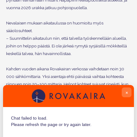
pyritään vaihtamaan mittarit Napapiirin eteläpuolisella alueella, ja
vuonna 2026 urakka jatkuu pohjoispuolella.
Nevalaisen mukaan aikataulussa on huomioitu myös
sääolosuhteet.
– Suunnittelin aikataulun niin, että talvella työskennellään alueilla,
joihin on helppo päästä. Ei ole järkeä rymytä syrjäisillä mökkiteillä
keskellä talvea, hän havainnollistaa.
Kahden vuoden aikana Rovakairan verkossa vaihdetaan noin 30
000 sähkömittaria. Yksi asentaja ehtii päivässä vaihtaa kohteesta
riippuen noin 20–100 mittaria. Helpot kohteet sujuvat ripeästi, kun
×
taas haastavammat vievät enemmän aikaa. Vaikka mittareita
vaihdetaan nopeaan tahtiin, turvallisuus menee kaiken edelle.
– Tärkeintä on työturvallisuus: asentajien on päästävä terveinä
Chat failed to load.
kotiin, eikä asiakkaillekaan saa sattua mitään, Nevalainen painottaa.
Please refresh the page or try again later.