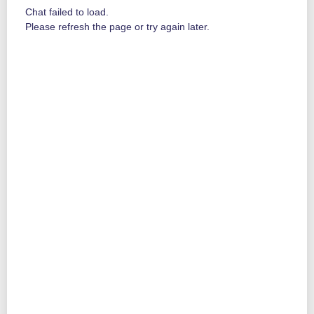
Chat failed to load.
Please refresh the page or try again later.
Suurjännitteisessä jakeluverkossa liittymispisteen määrittäminen
poikkeaa jakeluverkon periaatteesta. Liittymispiste määritetään
lähtökohtaisesti verkonhaltijan olemassa olevan verkon lähimpään
mahdolliseen pisteeseen verkon vapaa kapasiteetti huomioiden,
kuten johdon varteen tai kytkinlaitokseen, johon liittyjän vastuulla
on rakennuttaa oma liittymisjohto.
4. Vyöhykehinnoittelu
Hinnastossa olevien vyöhykkeiden liittymismaksut 100 A:n asti ovat
palautuskelpoisia ja arvonlisäverottomia. Muut liittymismaksut ovat
palautuskelvottomia ja hintaan lisätään alv. 25,5 %.