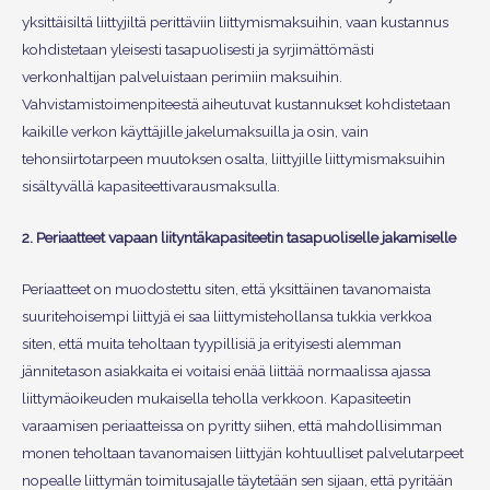
yksittäisiltä liittyjiltä perittäviin liittymismaksuihin, vaan kustannus
kohdistetaan yleisesti tasapuolisesti ja syrjimättömästi
verkonhaltijan palveluistaan perimiin maksuihin.
Vahvistamistoimenpiteestä aiheutuvat kustannukset kohdistetaan
kaikille verkon käyttäjille jakelumaksuilla ja osin, vain
tehonsiirtotarpeen muutoksen osalta, liittyjille liittymismaksuihin
sisältyvällä kapasiteettivarausmaksulla.
2. Periaatteet vapaan liityntäkapasiteetin tasapuoliselle jakamiselle
Periaatteet on muodostettu siten, että yksittäinen tavanomaista
suuritehoisempi liittyjä ei saa liittymistehollansa tukkia verkkoa
siten, että muita teholtaan tyypillisiä ja erityisesti alemman
jännitetason asiakkaita ei voitaisi enää liittää normaalissa ajassa
liittymäoikeuden mukaisella teholla verkkoon. Kapasiteetin
varaamisen periaatteissa on pyritty siihen, että mahdollisimman
monen teholtaan tavanomaisen liittyjän kohtuulliset palvelutarpeet
nopealle liittymän toimitusajalle täytetään sen sijaan, että pyritään