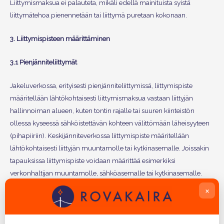
Liittymismaksua ei palauteta, mikäli edellä mainituista syistä
liittymätehoa pienennetään tai liittymä puretaan kokonaan.
3. Liittymispisteen määrittäminen
3.1 Pienjänniteliittymät
Jakeluverkossa, erityisesti pienjänniteliittymissä, liittymispiste
määritellään lähtökohtaisesti liittymismaksua vastaan liittyjän
hallinnoiman alueen, kuten tontin rajalle tai suuren kiinteistön
ollessa kyseessä sähköistettävän kohteen välittömään läheisyyteen
(pihapiiriin). Keskijänniteverkossa liittymispiste määritellään
lähtökohtaisesti liittyjän muuntamolle tai kytkinasemalle. Joissakin
tapauksissa liittymispiste voidaan määrittää esimerkiksi
verkonhaltijan muuntamolle, sähköasemalle tai kytkinasemalle.
Liittymisteho määrittää, mihin jännitetasoon ja miten liittyjän on
×
mahdollista sekä järkevää liittyä verkkoon.
3.2 Suurjännitteinen jakeluverkko