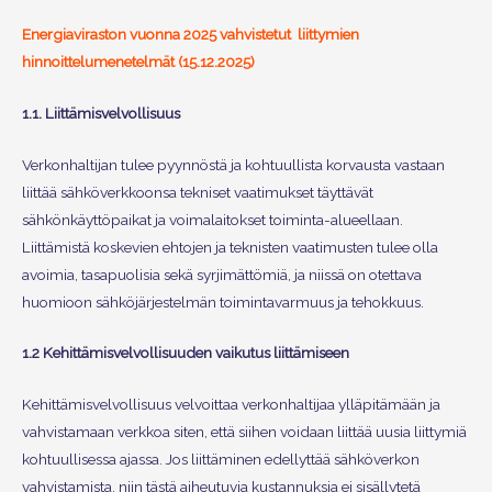
Energiaviraston vuonna 2025 vahvistetut liittymien
hinnoittelumenetelmät (15.12.2025)
1.1. Liittämisvelvollisuus
Verkonhaltijan tulee pyynnöstä ja kohtuullista korvausta vastaan
liittää sähköverkkoonsa tekniset vaatimukset täyttävät
sähkönkäyttöpaikat ja voimalaitokset toiminta-alueellaan.
Liittämistä koskevien ehtojen ja teknisten vaatimusten tulee olla
avoimia, tasapuolisia sekä syrjimättömiä, ja niissä on otettava
huomioon sähköjärjestelmän toimintavarmuus ja tehokkuus.
1.2 Kehittämisvelvollisuuden vaikutus liittämiseen
Kehittämisvelvollisuus velvoittaa verkonhaltijaa ylläpitämään ja
vahvistamaan verkkoa siten, että siihen voidaan liittää uusia liittymiä
kohtuullisessa ajassa. Jos liittäminen edellyttää sähköverkon
vahvistamista, niin tästä aiheutuvia kustannuksia ei sisällytetä