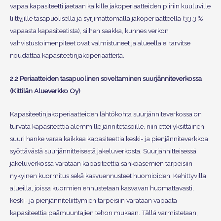
vapaa kapasiteetti jaetaan kaikille jakoperiaatteiden piiriin kuuluville
liittyjille tasapuolisella ja syrjimättömällä jakoperiaatteella (33,3 %
vapaasta kapasiteetista), siihen saakka, kunnes verkon
vahvistustoimenpiteet ovat valmistuneet ja alueella ei tarvitse
noudattaa kapasiteetinjakoperiaatteita.
2.2 Periaatteiden tasapuolinen soveltaminen suurjänniteverkossa
(Kittilän Alueverkko Oy)
Kapasiteetinjakoperiaatteiden lähtökohta suurjänniteverkossa on
turvata kapasiteettia alemmille jännitetasoille, niin ettei yksittäinen
suuri hanke varaa kaikkea kapasiteettia keski- ja pienjänniteverkkoa
syöttävästä suurjännitteisestä jakeluverkosta. Suurjännitteisessä
jakeluverkossa varataan kapasiteettia sähköasemien tarpeisiin
nykyinen kuormitus sekä kasvuennusteet huomioiden. Kehittyvillä
alueilla, joissa kuormien ennustetaan kasvavan huomattavasti,
keski- ja pienjänniteliittymien tarpeisiin varataan vapaata
kapasiteettia päämuuntajien tehon mukaan. Tällä varmistetaan,