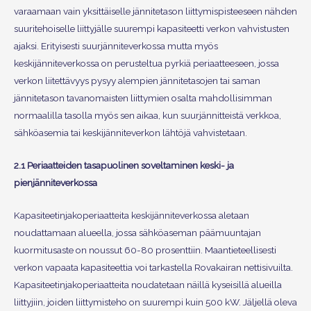
varaamaan vain yksittäiselle jännitetason liittymispisteeseen nähden
suuritehoiselle liittyjälle suurempi kapasiteetti verkon vahvistusten
ajaksi. Erityisesti suurjänniteverkossa mutta myös
keskijänniteverkossa on perusteltua pyrkiä periaatteeseen, jossa
verkon liitettävyys pysyy alempien jännitetasojen tai saman
jännitetason tavanomaisten liittymien osalta mahdollisimman
normaalilla tasolla myös sen aikaa, kun suurjännitteistä verkkoa,
sähköasemia tai keskijänniteverkon lähtöjä vahvistetaan.
2.1 Periaatteiden tasapuolinen soveltaminen keski- ja
pienjänniteverkossa
Kapasiteetinjakoperiaatteita keskijänniteverkossa aletaan
noudattamaan alueella, jossa sähköaseman päämuuntajan
kuormitusaste on noussut 60-80 prosenttiin. Maantieteellisesti
verkon vapaata kapasiteettia voi tarkastella Rovakairan nettisivuilta.
Kapasiteetinjakoperiaatteita noudatetaan näillä kyseisillä alueilla
liittyjiin, joiden liittymisteho on suurempi kuin 500 kW. Jäljellä oleva