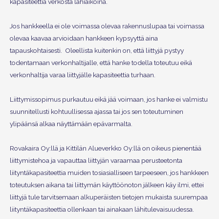
kapasiteettia verkosta lähiaikoina.
Jos hankkeella ei ole voimassa olevaa rakennuslupaa tai voimassa
olevaa kaavaa arvioidaan hankkeen kypsyyttä aina
tapauskohtaisesti. Oleellista kuitenkin on, että liittyjä pystyy
todentamaan verkonhaltijalle, että hanke todella toteutuu eikä
verkonhaltija varaa liittyjälle kapasiteettia turhaan.
Liittymissopimus purkautuu eikä jää voimaan, jos hanke ei valmistu
suunnitellusti kohtuullisessa ajassa tai jos sen toteutuminen
ylipäänsä alkaa näyttämään epävarmalta.
Rovakaira Oy:llä ja Kittilän Alueverkko Oy:llä on oikeus pienentää
liittymistehoa ja vapauttaa liittyjän varaamaa perusteetonta
liityntäkapasiteettia muiden tosiasialliseen tarpeeseen, jos hankkeen
toteutuksen aikana tai liittymän käyttöönoton jälkeen käy ilmi, ettei
liittyjä tule tarvitsemaan alkuperäisten tietojen mukaista suurempaa
liityntäkapasiteettia ollenkaan tai ainakaan lähitulevaisuudessa.