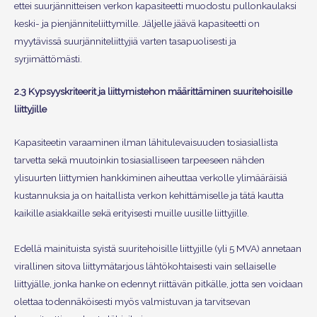
ettei suurjännitteisen verkon kapasiteetti muodostu pullonkaulaksi
keski- ja pienjänniteliittymille. Jäljelle jäävä kapasiteetti on
myytävissä suurjänniteliittyjiä varten tasapuolisesti ja
syrjimättömästi.
2.3 Kypsyyskriteerit ja liittymistehon määrittäminen suuritehoisille
liittyjille
Kapasiteetin varaaminen ilman lähitulevaisuuden tosiasiallista
tarvetta sekä muutoinkin tosiasialliseen tarpeeseen nähden
ylisuurten liittymien hankkiminen aiheuttaa verkolle ylimääräisiä
kustannuksia ja on haitallista verkon kehittämiselle ja tätä kautta
kaikille asiakkaille sekä erityisesti muille uusille liittyjille.
Edellä mainituista syistä suuritehoisille liittyjille (yli 5 MVA) annetaan
virallinen sitova liittymätarjous lähtökohtaisesti vain sellaiselle
liittyjälle, jonka hanke on edennyt riittävän pitkälle, jotta sen voidaan
olettaa todennäköisesti myös valmistuvan ja tarvitsevan