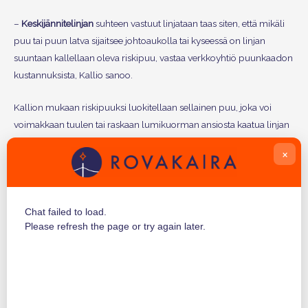
–
Keskijännitelinjan
suhteen vastuut linjataan taas siten, että mikäli
puu tai puun latva sijaitsee johtoaukolla tai kyseessä on linjan
suuntaan kallellaan oleva riskipuu, vastaa verkkoyhtiö puunkaadon
kustannuksista, Kallio sanoo.
Kallion mukaan riskipuuksi luokitellaan sellainen puu, joka voi
voimakkaan tuulen tai raskaan lumikuorman ansiosta kaatua linjan
päälle. Esimerkiksi pienilatvaiseksi tai riukumaiseksi kehittynyt puu
×
on tällainen.
Mikäli puu sijaitsee johtoalueen ulkopuolella eikä sitä luokitella
riskipuuksi, vastaa asiakas itse kustannuksista sekä metsurin
Chat failed to load.
hankinnasta.
Please refresh the page or try again later.
Puunkaato vain ammattilaisille
Puunkaadon tarpeen arvioimisen helpottamiseksi ohjeistuksessa
pyydetään asiakasta lähettämään mahdollisimman tarkkoja kuvia