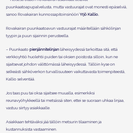
puunkaatoapupalvelusta, mutta vastuurajat ovat monesti epäselviä,
sanoo Rovakairan kunnossapitoinsinööri
Yrjö Kallio.
Rovakairan puunkaatoavun vastuurajat määritellään sähkölinjan
tyypin ja puun sijainnin perusteella.
– Puunkaato
pienjännitelinjan
läheisyydessä tarkoittaa sitä, että
verkkoyhtiö huolehtii puiden tai oksien poistosta silloin, kun ne
sijaitsevat johdon välittömässä läheisyydessä. Tällöin kyse on
selkeästi sähköverkon turvallisuuteen vaikuttavasta toimenpiteestä,
Kallio selventää.
Jos taas puu tai oksa sijaitsee muualla, esimerkiksi
reunavyöhykkeellä tai metsässä siten, ettei se suoraan uhkaa linjaa,
vastuu siirtyy asiakkaalle.
Asiakkaan tehtäväksi jää tällöin metsurin tilaaminen ja
kustannuksista vastaaminen.