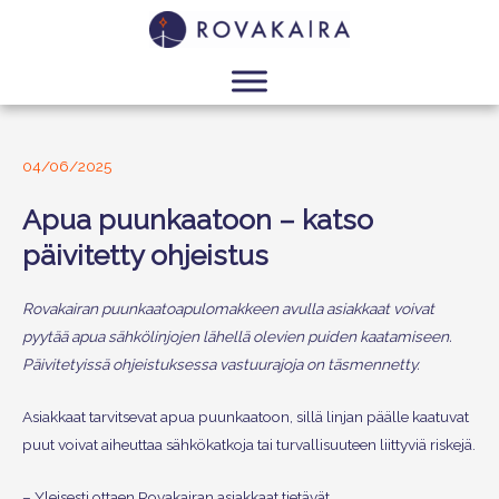
04/06/2025
Apua puunkaatoon – katso
päivitetty ohjeistus
Rovakairan puunkaatoapulomakkeen avulla asiakkaat voivat
pyytää apua sähkölinjojen lähellä olevien puiden kaatamiseen.
Päivitetyissä ohjeistuksessa vastuurajoja on täsmennetty.
Asiakkaat tarvitsevat apua puunkaatoon, sillä linjan päälle kaatuvat
puut voivat aiheuttaa sähkökatkoja tai turvallisuuteen liittyviä riskejä.
– Yleisesti ottaen Rovakairan asiakkaat tietävät