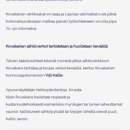
Rovakairan verkkoalue on laaja ja Lapissa välimatkat ovat pitkiä.
Kokonaisuudessaan matkaa päivän työkohteeseen voi olla jopa
70–90 kilometriä.
Rovakairan sähköverkot tarkistetaan ja huolletaan keväällä
Talven sääolosuhteet tekevät monesti jälkiä sähköverkkoon.
Rovakaira tarkistaa ja korjaa verkot keväällä, kertoo Rovakairan
kunnossapitoinsinööri
Yrjö Kallio
.
Apuna käytetään helikopterilentoja. Ilmasta
käsin Rovakaira havaitsee nopeasti ja
kustannustehokkaasti esimerkiksi myrskyjen tai lumen aiheuttamat
vauriot, kallistuneet sähköpylväät tai linjojen lähellä olevat puut,
Kallio sanoo.