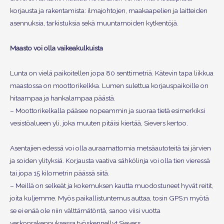
korjausta ja rakentamista: ilmajohtojen, maakaapelien ja laitteiden
asennuksia, tarkistuksia sekä muuntamoiden kytkentöjä.
Maasto voi olla vaikeakulkuista
Lunta on vielä paikoitellen jopa 80 senttimetriä. Kätevin tapa liikkua
maastossa on moottorikelkka. Lumen sulettua korjauspaikoille on
hitaampaa ja hankalampaa päästä.
– Moottorikelkalla pääsee nopeammin ja suoraa tietä esimerkiksi
vesistöalueen yli, joka muuten pitäisi kiertää, Sievers kertoo.
Asentajien edessä voi olla auraamattomia metsäautoteitä tai järvien
ja soiden ylityksiä. Korjausta vaativa sähkölinja voi olla tien vieressä
tai jopa 15 kilometrin päässä siitä.
– Meillä on selkeät ja kokemuksen kautta muodostuneet hyvät reitit,
joita kuljemme. Myös paikallistuntemus auttaa, tosin GPS:n myötä
se ei enää ole niin välttämätöntä, sanoo viisi vuotta
verkonrakennuksessa työskennellyt Sievers.