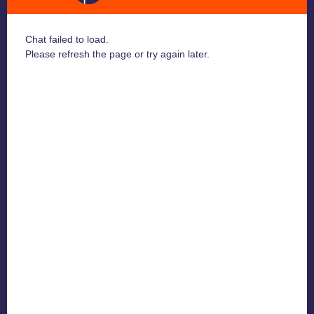
96101 ROVANIEMI
Chat failed to load.
Pukinpolku 40 B
Please refresh the page or try again later.
96900 SAARENKYLÄ
Y-tunnus: 1637865-7
Vikapäivystys
016 331 6201
Vikapäivystys vastaa ainoastaan vika-asioissa.
Asiakaspalvelu
016 331 6200
Sähköposti
asiakaspalvelu@rovakaira.fi