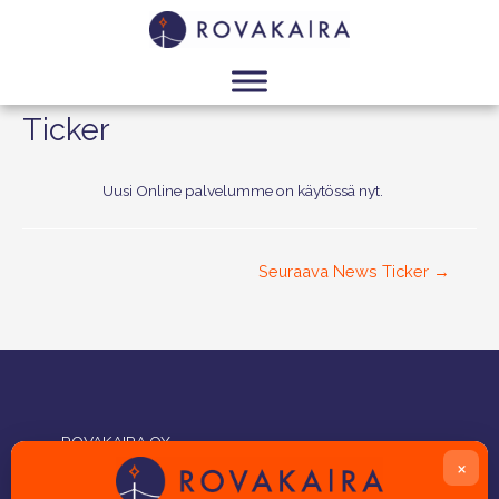
Ticker
Uusi Online palvelumme on käytössä nyt.
Seuraava News Ticker
→
ROVAKAIRA OY
×
PL 196